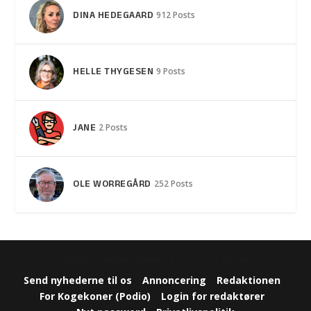
DINA HEDEGAARD
912 Posts
HELLE THYGESEN
9 Posts
JANE
2 Posts
OLE WORREGÅRD
252 Posts
Designet af
| Drevet af
Elegant Themes
WordPress
Send nyhederne til os
Annoncering
Redaktionen
For Kogekoner (Podio)
Login for redaktører