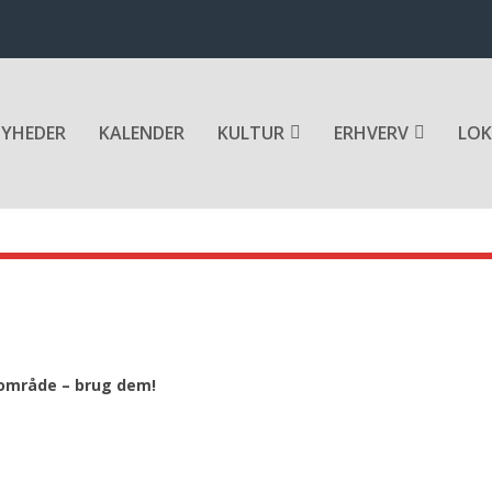
YHEDER
KALENDER
KULTUR
ERHVERV
LOK
s område – brug dem!