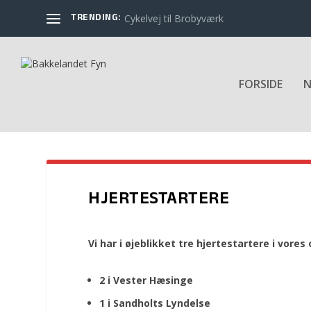
TRENDING:
Cykelvej til Brobyværk
FORSIDE
N
HJERTESTARTERE
Vi har i øjeblikket tre hjertestartere i vore
2 i Vester Hæsinge
1 i Sandholts Lyndelse