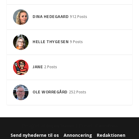
DINA HEDEGAARD
912 Posts
HELLE THYGESEN
9 Posts
JANE
2 Posts
OLE WORREGÅRD
252 Posts
Designet af
| Drevet af
Elegant Themes
WordPress
Send nyhederne til os
Annoncering
Redaktionen