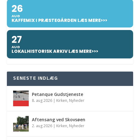
26
AUG
KAFFEMIX I PRÆSTEGÅRDEN LÆS MERE>>>
27
AUG
LOKALHISTORISK ARKIV LÆS MERE>>>
SENESTE INDLÆG
Petanque Gudstjeneste
8. aug 2026
|
Kirken
,
Nyheder
Aftensang ved Skovsøen
2. aug 2026
|
Kirken
,
Nyheder