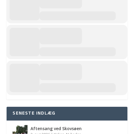
SENESTE INDLÆG
Aftensang ved Skovsøen