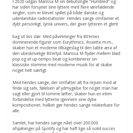
I 2020 udgav Marissa M sin debutsingle “Humbled” og
har siden forsynet sine lyttere med flere iørefaldende
singler, som er blevet spillet på både danske og
udenlandske radiostationer. Hendes sange omfavner et
dybt personligt, lyrisk univers, der giver lytteren et glimt
bag sit livs slør. Med påvirkninger fra 80’ernes
dominerende figurer som Eurythmics, Roxette m.m.,
skaber hun et moderne tilbageslag til den tabte æra af
den ubeskrivelige 80’erlyd. Marissa M flyder mellem blød
pop og et up-tempo beat og kombinerer sin
klassiske stemme med moderne musik for at skabe
noget helt særligt.
Med hendes sange, der omfatter alt fra rejsen mod at
finde sig selv, følelsen af ydmygelse for noget man har
sagt eller gjort til tomme løfter, skaber hun en intim
forbindelse med lytterne igennem sine dybe
kompositioner, hvilket gør hendes sange relaterbare for
alle.
Samlet, har hendes sange nået over 200.000
afspilninger på Spotify og har haft lige så solid succes