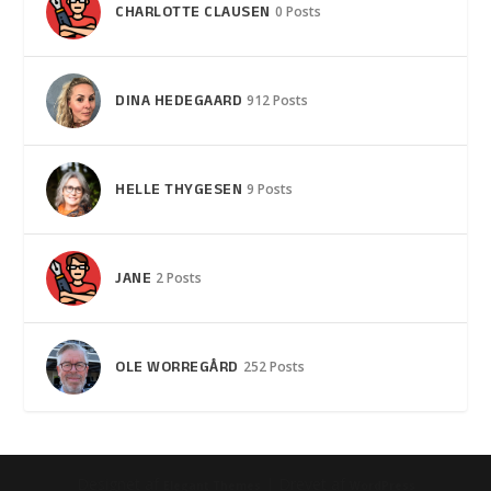
CHARLOTTE CLAUSEN
0 Posts
DINA HEDEGAARD
912 Posts
HELLE THYGESEN
9 Posts
JANE
2 Posts
OLE WORREGÅRD
252 Posts
Designet af
| Drevet af
Elegant Themes
WordPress