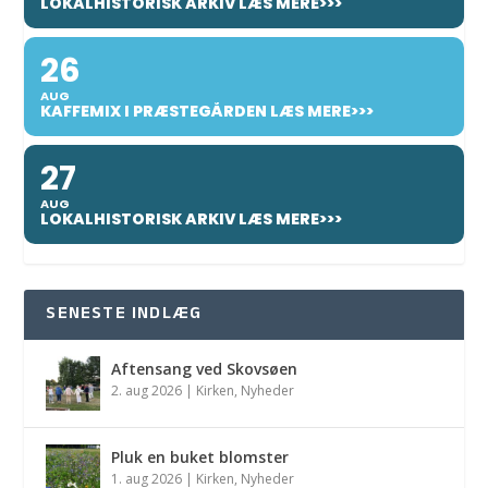
LOKALHISTORISK ARKIV LÆS MERE>>>
26
AUG
KAFFEMIX I PRÆSTEGÅRDEN LÆS MERE>>>
27
AUG
LOKALHISTORISK ARKIV LÆS MERE>>>
SENESTE INDLÆG
Aftensang ved Skovsøen
2. aug 2026
|
Kirken
,
Nyheder
Pluk en buket blomster
1. aug 2026
|
Kirken
,
Nyheder