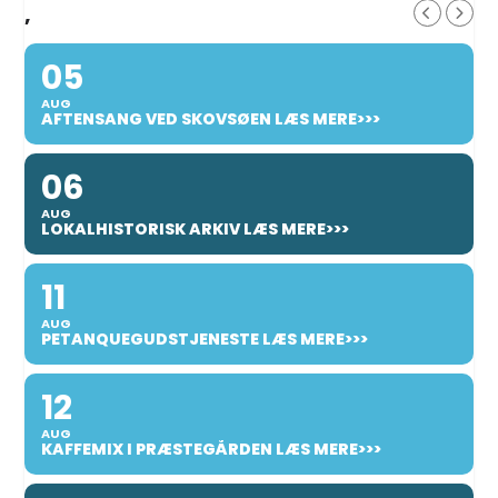
,
05
AUG
AFTENSANG VED SKOVSØEN LÆS MERE>>>
06
AUG
LOKALHISTORISK ARKIV LÆS MERE>>>
11
AUG
PETANQUEGUDSTJENESTE LÆS MERE>>>
12
AUG
KAFFEMIX I PRÆSTEGÅRDEN LÆS MERE>>>