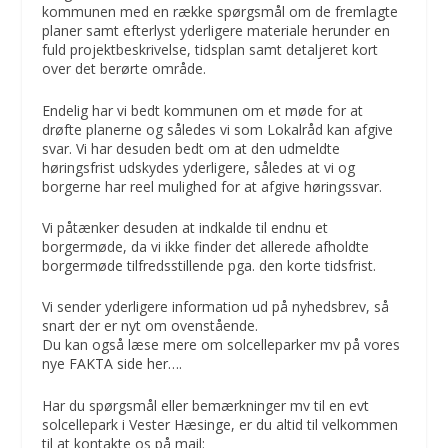
kommunen med en række spørgsmål om de fremlagte
planer samt efterlyst yderligere materiale herunder en
fuld projektbeskrivelse, tidsplan samt detaljeret kort
over det berørte område.
Endelig har vi bedt kommunen om et møde for at
drøfte planerne og således vi som Lokalråd kan afgive
svar. Vi har desuden bedt om at den udmeldte
høringsfrist udskydes yderligere, således at vi og
borgerne har reel mulighed for at afgive høringssvar.
Vi påtænker desuden at indkalde til endnu et
borgermøde, da vi ikke finder det allerede afholdte
borgermøde tilfredsstillende pga. den korte tidsfrist.
Vi sender yderligere information ud på nyhedsbrev, så
snart der er nyt om ovenstående.
Du kan også læse mere om solcelleparker mv på vores
nye
FAKTA side her….
Har du spørgsmål eller bemærkninger mv til en evt
solcellepark i Vester Hæsinge, er du altid til velkommen
til at kontakte os på mail: