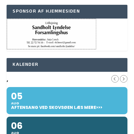
SPONSOR AF HJEMMESIDEN
KALENDER
,
05
AUG
AFTENSANG VED SKOVSØEN LÆS MERE>>>
06
AUG