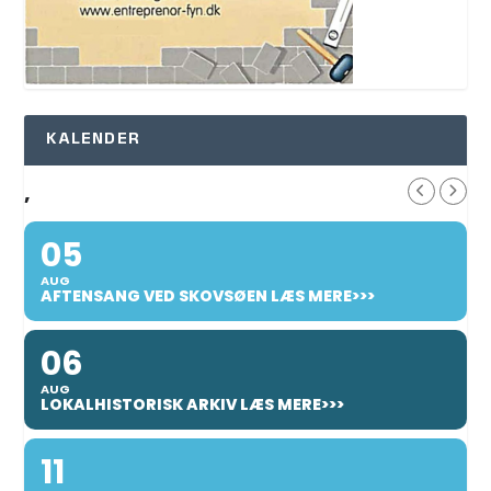
KALENDER
,
05
AUG
AFTENSANG VED SKOVSØEN LÆS MERE>>>
06
AUG
LOKALHISTORISK ARKIV LÆS MERE>>>
11