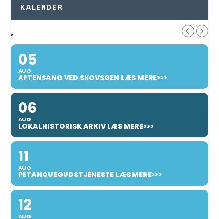
KALENDER
,
05
AUG
AFTENSANG VED SKOVSØEN LÆS MERE>>>
06
AUG
LOKALHISTORISK ARKIV LÆS MERE>>>
11
AUG
PETANQUEGUDSTJENESTE LÆS MERE>>>
12
AUG