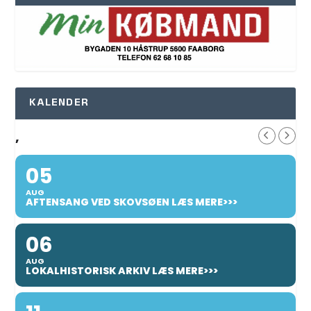
KALENDER
,
05
AUG
AFTENSANG VED SKOVSØEN LÆS MERE>>>
06
AUG
LOKALHISTORISK ARKIV LÆS MERE>>>