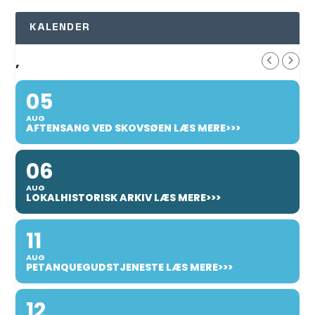
KALENDER
,
05
AUG
AFTENSANG VED SKOVSØEN LÆS MERE>>>
06
AUG
LOKALHISTORISK ARKIV LÆS MERE>>>
11
AUG
PETANQUEGUDSTJENESTE LÆS MERE>>>
12