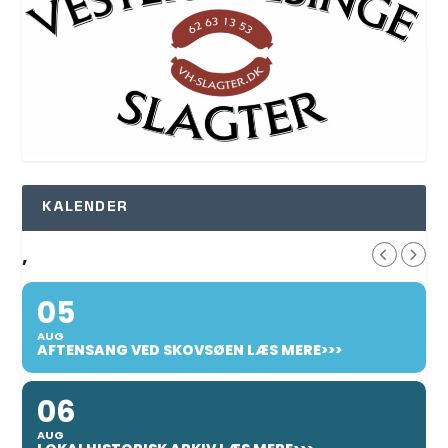
KALENDER
,
05
AUG
AFTENSANG VED SKOVSØEN LÆS MERE>>>
06
AUG