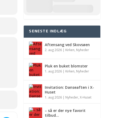
SENESTE INDLÆG
Aftensang ved Skovsøen
2. aug 2026
|
Kirken
,
Nyheder
Pluk en buket blomster
1. aug 2026
|
Kirken
,
Nyheder
Invitation: Danseaften i X-
Huset
1. aug 2026
|
Nyheder
,
X-Huset
– så er der nye favorit
tilbud…