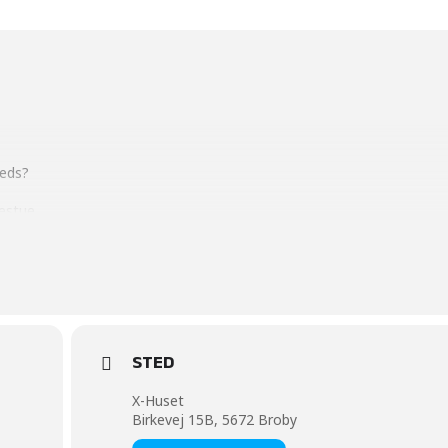
reds?
estue.
 –
itler
mner.
nter.
STED
dsmøder
X-Huset
Birkevej 15B, 5672 Broby