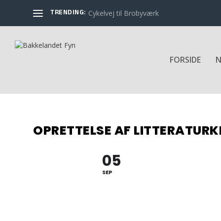
TRENDING:
Cykelvej til Brobyværk
FORSIDE
N
OPRETTELSE AF LITTERATUR
05
SEP