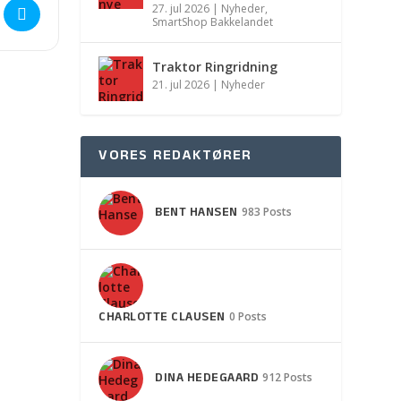
telse af litteraturkreds []
27. jul 2026
|
Nyheder
,
SmartShop Bakkelandet
Traktor Ringridning
21. jul 2026
|
Nyheder
VORES REDAKTØRER
BENT HANSEN
983 Posts
CHARLOTTE CLAUSEN
0 Posts
DINA HEDEGAARD
912 Posts