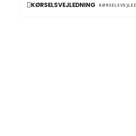
Address - Oprettelse 
KØRSELSVEJLEDNING