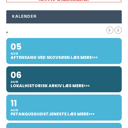
KALENDER
,
05
AUG
AFTENSANG VED SKOVSØEN LÆS MERE>>>
06
AUG
LOKALHISTORISK ARKIV LÆS MERE>>>
11
AUG
PETANQUEGUDSTJENESTE LÆS MERE>>>