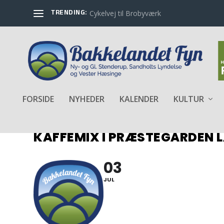
TRENDING:
Cykelvej til Brobyværk
FORSIDE
NYHEDER
KALENDER
KULTUR
KAFFEMIX I PRÆSTEGÅRDEN 
03
JUL