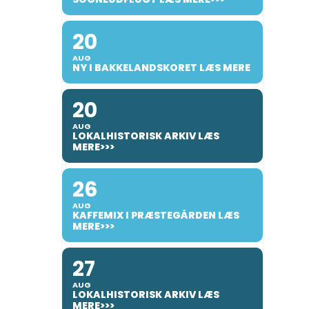
20
AUG
NY I BAKKELANDSKORET LÆS MERE
20
AUG
LOKALHISTORISK ARKIV LÆS
MERE>>>
26
AUG
KAFFEMIX I PRÆSTEGÅRDEN LÆS
MERE>>>
27
AUG
LOKALHISTORISK ARKIV LÆS
MERE>>>