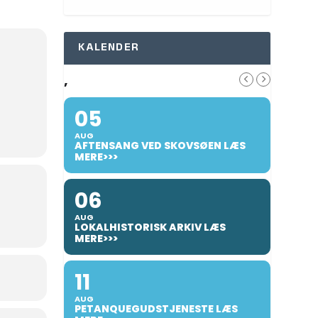
KALENDER
,
05
AUG
AFTENSANG VED SKOVSØEN LÆS
MERE>>>
06
AUG
LOKALHISTORISK ARKIV LÆS
MERE>>>
11
AUG
PETANQUEGUDSTJENESTE LÆS