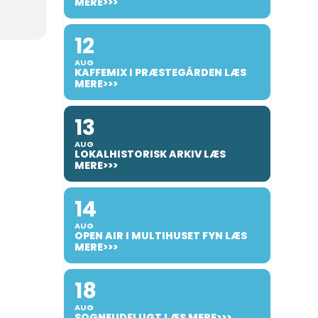
MERE>>>
12
AUG
KAFFEMIX I PRÆSTEGÅRDEN LÆS
MERE>>>
13
AUG
LOKALHISTORISK ARKIV LÆS
MERE>>>
14
AUG
OPEN AIR I MULTIHUSET FYN LÆS
MERE>>>
18
AUG
SOGNEUDFLUGT LÆS MERE>>>