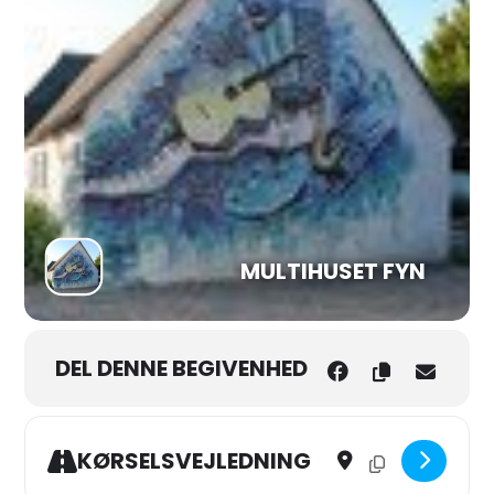
MULTIHUSET FYN
DEL DENNE BEGIVENHED
Address - ”Jævndøgns L
Destination Addres
KØRSELSVEJLEDNING