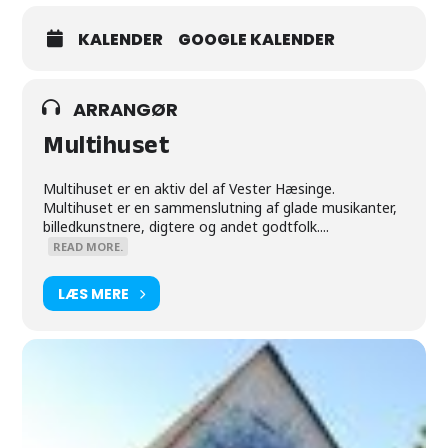
Sted: Multihuset, Birkevej 68, Vester Hæsinge
Arrangør: Foreningen Multihuset Fyn
KALENDER
GOOGLE KALENDER
ARRANGØR
Multihuset
Multihuset er en aktiv del af Vester Hæsinge.
Multihuset er en sammenslutning af glade musikanter,
billedkunstnere, digtere og andet godtfolk....
READ MORE.
LÆS MERE