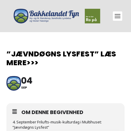
”JÆVNDØGNS LYSFEST” LÆS
MERE>>>
04
SEP
OM DENNE BEGIVENHED
4. September Frilufts-musik-kulturdag i Multihuset:
”Jævndøgns Lysfest”