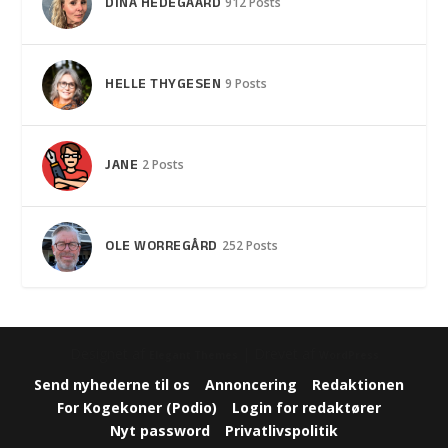
DINA HEDEGAARD
912 Posts
HELLE THYGESEN
9 Posts
JANE
2 Posts
OLE WORREGÅRD
252 Posts
Designet af
| Drevet af
Elegant Themes
WordPress
Send nyhederne til os
Annoncering
Redaktionen
For Kogekoner (Podio)
Login for redaktører
Nyt password
Privatlivspolitik