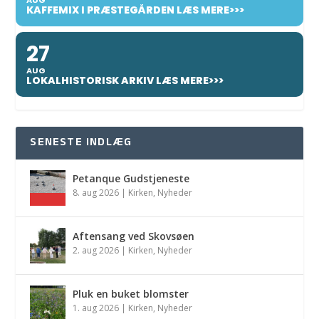
AUG
KAFFEMIX I PRÆSTEGÅRDEN LÆS MERE>>>
27
AUG
LOKALHISTORISK ARKIV LÆS MERE>>>
SENESTE INDLÆG
Petanque Gudstjeneste
8. aug 2026
|
Kirken
,
Nyheder
Aftensang ved Skovsøen
2. aug 2026
|
Kirken
,
Nyheder
Pluk en buket blomster
1. aug 2026
|
Kirken
,
Nyheder