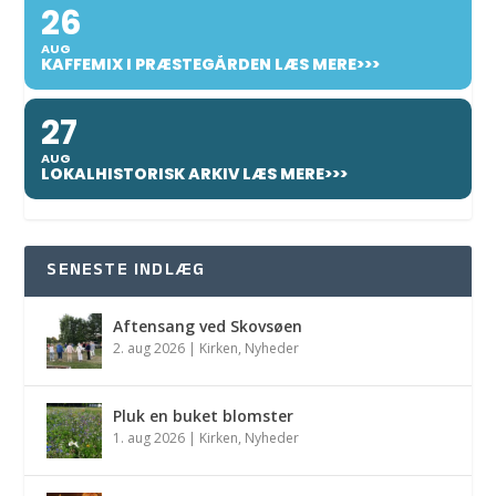
26
AUG
KAFFEMIX I PRÆSTEGÅRDEN LÆS MERE>>>
27
AUG
LOKALHISTORISK ARKIV LÆS MERE>>>
SENESTE INDLÆG
Aftensang ved Skovsøen
2. aug 2026
|
Kirken
,
Nyheder
Pluk en buket blomster
1. aug 2026
|
Kirken
,
Nyheder