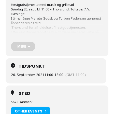
Høstgudstjeneste med musik og grillmad
Søndag 26. sept. kl. 11.00 – Thorslund, Toftevej 7, V.
Hæsinge
I år har Inge Merete Godsk og Torben Pedersen generøst
åbnet deres døre til
’Thorslund’ for afholdelse af høstgudstjenesten.
Efter gudstjenesten vil de bl.a. fortælle om deres virke på
gården med alm.
landbrugsdrift, samt om deres engagement i springridning,
hvor 2 af deres 4 børn er
MERE
internationale springryttere.
Der serveres grillmad og fadøl, og Baikvintetten, hvor Ole
graver spiller bas, sørger for
den musikalske oplevelse, ligesom kvintetten støtter
TIDSPUNKT
salmesangen under gudstjenesten.
Alle er velkommen – mød blot op på Toftevej 7 i V. Hæsinge.
26. September 2021
11:00
-
13:00
(GMT-11:00)
Menighedsrådet.
STED
5672 Danmark
OTHER EVENTS