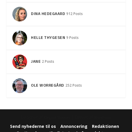
DINA HEDEGAARD
912 Posts
HELLE THYGESEN
9 Posts
JANE
2 Posts
OLE WORREGÅRD
252 Posts
Designet af
| Drevet af
Elegant Themes
WordPress
Send nyhederne til os
Annoncering
Redaktionen