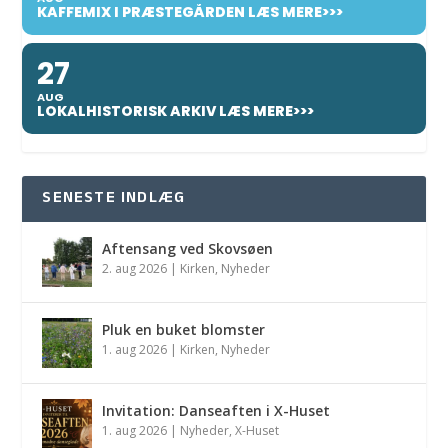
KAFFEMIX I PRÆSTEGÅRDEN LÆS MERE>>>
27
AUG
LOKALHISTORISK ARKIV LÆS MERE>>>
SENESTE INDLÆG
Aftensang ved Skovsøen
2. aug 2026
|
Kirken
,
Nyheder
Pluk en buket blomster
1. aug 2026
|
Kirken
,
Nyheder
Invitation: Danseaften i X-Huset
1. aug 2026
|
Nyheder
,
X-Huset