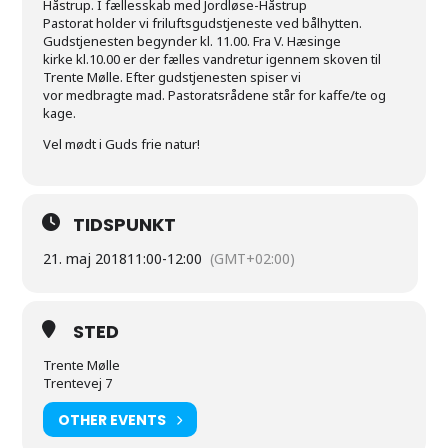
Håstrup. I fællesskab med Jordløse-Håstrup
Pastorat holder vi friluftsgudstjeneste ved bålhytten.
Gudstjenesten begynder kl. 11.00. Fra V. Hæsinge
kirke kl.10.00 er der fælles vandretur igennem skoven til
Trente Mølle. Efter gudstjenesten spiser vi
vor medbragte mad. Pastoratsrådene står for kaffe/te og
kage.
Vel mødt i Guds frie natur!
TIDSPUNKT
21. maj 2018
11:00
-
12:00
(GMT+02:00)
STED
Trente Mølle
Trentevej 7
OTHER EVENTS