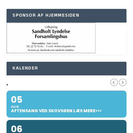
SPONSOR AF HJEMMESIDEN
KALENDER
,
05
AUG
AFTENSANG VED SKOVSØEN LÆS MERE>>>
06