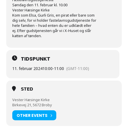
Søndag den 11. februar kl. 10.00
Vester Hæsinge Kirke
Kom som Elsa, Gurli Gris, en pirat eller bare som
dig selv, for vi holder fastelavnsgudstjeneste for
hele familien – hvad enten du er udklædt eller
ej. Efter gudstjenesten går vi i X-Huset og slår
katten af tønden.
TIDSPUNKT
11. februar 2024
10:00
-
11:00
(GMT-11:00)
STED
Vester Hæsinge Kirke
Birkevej 21, 5672 Broby
OTHER EVENTS