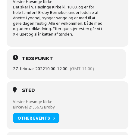
Vester Hæsinge Kirke
Det sker i V. Hæsinge Kirke kl. 10.00, og er for
hele familien! Broby Børnekor, under ledelse af
Anette Lynghøj, synger sange og er med til at
gøre dagen festlig. Alle er velkommen, både med
og uden udklædning. Efter gudstjenesten går vi i
X-Huset og slår katten af tønden.
TIDSPUNKT
27. februar 2022
10:00
-
12:00
(GMT-11:00)
STED
Vester Hæsinge Kirke
Birkevej 21, 5672 Broby
OTHER EVENTS