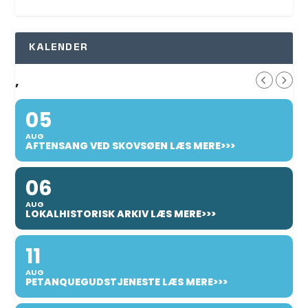
KALENDER
,
05
AUG
AFTENSANG VED SKOVSØEN LÆS MERE>>>
06
AUG
LOKALHISTORISK ARKIV LÆS MERE>>>
11
AUG
PETANQUEGUDSTJENESTE LÆS MERE>>>