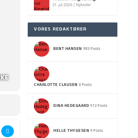
21. jul 2026
|
Nyheder
VORES REDAKTØRER
BENT HANSEN
983 Posts
RKE
CHARLOTTE CLAUSEN
0 Posts
DINA HEDEGAARD
912 Posts
 Helgengudstjeneste i V. Hæsinge Kirke læs mere>>> []
HELLE THYGESEN
9 Posts