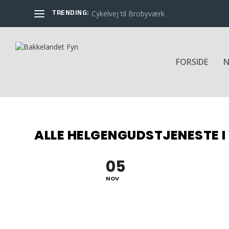
TRENDING:
Cykelvej til Brobyværk
FORSIDE
N
ALLE HELGENGUDSTJENESTE I 
05
NOV