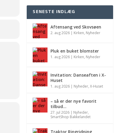
SENESTE INDLÆG
Aftensang ved Skovsøen
2. aug 2026
|
Kirken
,
Nyheder
Pluk en buket blomster
1. aug 2026
|
Kirken
,
Nyheder
Invitation: Danseaften i X-
Huset
1. aug 2026
|
Nyheder
,
X-Huset
– så er der nye favorit
tilbud…
27. jul 2026
|
Nyheder
,
SmartShop Bakkelandet
Traktor Ringridning