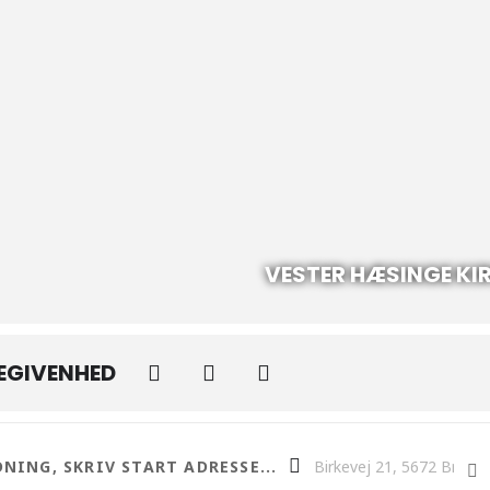
VESTER HÆSINGE KI
BEGIVENHED
ngudstjeneste i V. Hæsinge Kirke læs mere>>> []
Destination Address - Alle