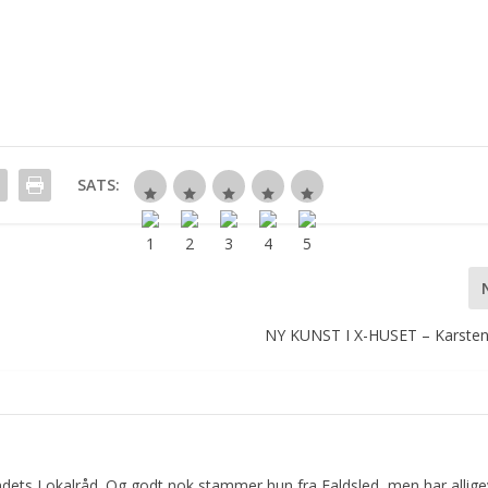
SATS:
NY KUNST I X-HUSET – Karste
dets Lokalråd. Og godt nok stammer hun fra Faldsled, men har allige