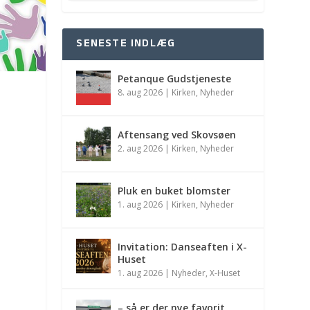
SENESTE INDLÆG
Petanque Gudstjeneste
8. aug 2026
|
Kirken
,
Nyheder
Aftensang ved Skovsøen
2. aug 2026
|
Kirken
,
Nyheder
Pluk en buket blomster
1. aug 2026
|
Kirken
,
Nyheder
Invitation: Danseaften i X-
Huset
1. aug 2026
|
Nyheder
,
X-Huset
– så er der nye favorit