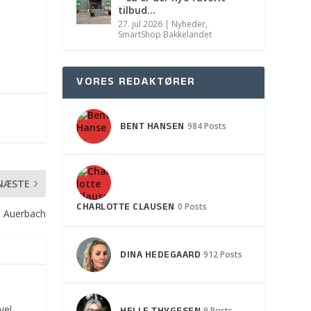
tilbud…
27. jul 2026
|
Nyheder
,
SmartShop Bakkelandet
VORES REDAKTØRER
BENT HANSEN
984 Posts
NÆSTE
CHARLOTTE CLAUSEN
0 Posts
n Auerbach
DINA HEDEGAARD
912 Posts
vel
9 Posts