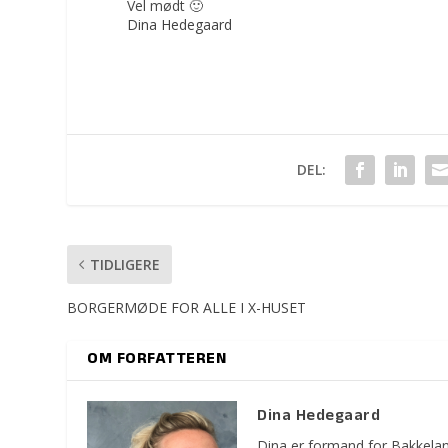
Vel mødt 🙂
Dina Hedegaard
DEL:
TIDLIGERE
BORGERMØDE FOR ALLE I X-HUSET
OM FORFATTEREN
Dina Hedegaard
Dina er formand for Bakkelan