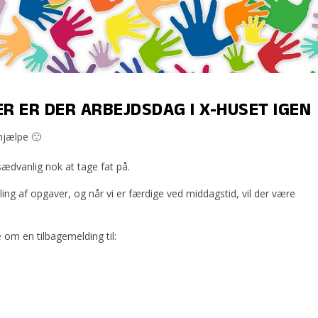
R ER DER ARBEJDSDAG I X-HUSET IGEN
 hjælpe 🙂
sædvanlig nok at tage fat på.
ling af opgaver, og når vi er færdige ved middagstid, vil der være
e om en tilbagemelding til: