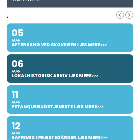
KALENDER
,
05
AUG
AFTENSANG VED SKOVSØEN LÆS MERE>>>
06
AUG
LOKALHISTORISK ARKIV LÆS MERE>>>
11
AUG
PETANQUEGUDSTJENESTE LÆS MERE>>>
12
AUG
KAFFEMIX I PRÆSTEGÅRDEN LÆS MERE>>>