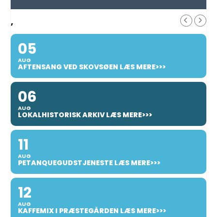
,
05
AUG
AFTENSANG VED SKOVSØEN LÆS MERE>>>
06
AUG
LOKALHISTORISK ARKIV LÆS MERE>>>
11
AUG
PETANQUEGUDSTJENESTE LÆS MERE>>>
12
AUG
KAFFEMIX I PRÆSTEGÅRDEN LÆS MERE>>>