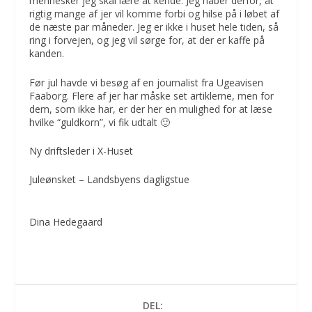
mennesker jeg skal lære at kende. Jeg håber derfor, at
rigtig mange af jer vil komme forbi og hilse på i løbet af
de næste par måneder. Jeg er ikke i huset hele tiden, så
ring i forvejen, og jeg vil sørge for, at der er kaffe på
kanden.
Før jul havde vi besøg af en journalist fra Ugeavisen
Faaborg. Flere af jer har måske set artiklerne, men for
dem, som ikke har, er der her en mulighed for at læse
hvilke “guldkorn”, vi fik udtalt 🙂
Ny driftsleder i X-Huset
Juleønsket – Landsbyens dagligstue
Dina Hedegaard
DEL: