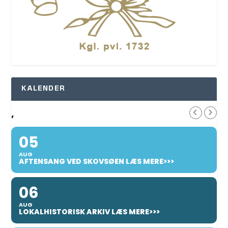
KALENDER
,
05
AUG
AFTENSANG VED SKOVSØEN LÆS MERE>>>
06
AUG
LOKALHISTORISK ARKIV LÆS MERE>>>