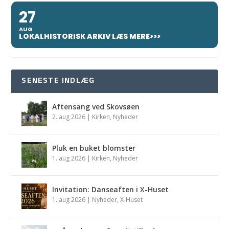
27
AUG
LOKALHISTORISK ARKIV LÆS MERE>>>
SENESTE INDLÆG
Aftensang ved Skovsøen
2. aug 2026
|
Kirken
,
Nyheder
Pluk en buket blomster
1. aug 2026
|
Kirken
,
Nyheder
Invitation: Danseaften i X-Huset
1. aug 2026
|
Nyheder
,
X-Huset