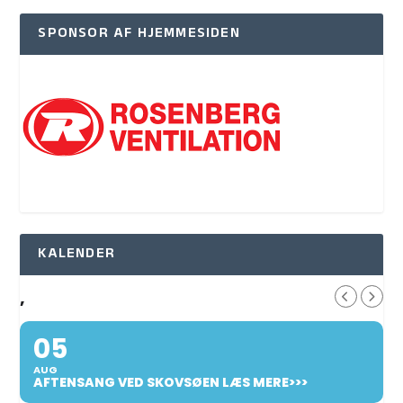
SPONSOR AF HJEMMESIDEN
KALENDER
,
05
AUG
AFTENSANG VED SKOVSØEN LÆS MERE>>>