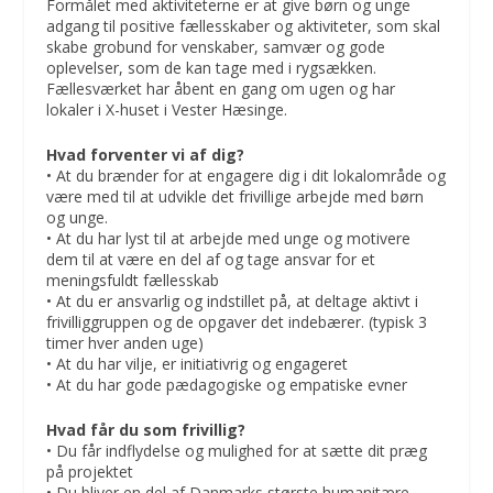
Formålet med aktiviteterne er at give børn og unge
adgang til positive fællesskaber og aktiviteter, som skal
skabe grobund for venskaber, samvær og gode
oplevelser, som de kan tage med i rygsækken.
Fællesværket har åbent en gang om ugen og har
lokaler i X-huset i Vester Hæsinge.
Hvad forventer vi af dig?
• At du brænder for at engagere dig i dit lokalområde og
være med til at udvikle det frivillige arbejde med børn
og unge.
• At du har lyst til at arbejde med unge og motivere
dem til at være en del af og tage ansvar for et
meningsfuldt fællesskab
• At du er ansvarlig og indstillet på, at deltage aktivt i
frivilliggruppen og de opgaver det indebærer. (typisk 3
timer hver anden uge)
• At du har vilje, er initiativrig og engageret
• At du har gode pædagogiske og empatiske evner
Hvad får du som frivillig?
• Du får indflydelse og mulighed for at sætte dit præg
på projektet
• Du bliver en del af Danmarks største humanitære