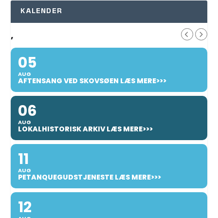
KALENDER
,
05
AUG
AFTENSANG VED SKOVSØEN LÆS MERE>>>
06
AUG
LOKALHISTORISK ARKIV LÆS MERE>>>
11
AUG
PETANQUEGUDSTJENESTE LÆS MERE>>>
12