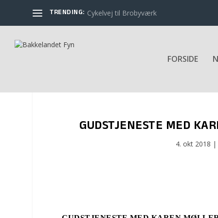
TRENDING:
Cykelvej til Brobyværk
FORSIDE
N
GUDSTJENESTE MED KAR
4. okt 2018
GUDSTJENESTE MED KAREN MØLLER