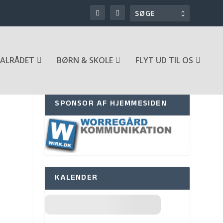
ALRÅDET
BØRN & SKOLE
FLYT UD TIL OS
SPONSOR AF HJEMMESIDEN
KALENDER