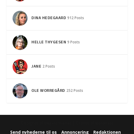
DINA HEDEGAARD
912 Posts
HELLE THYGESEN
9 Posts
JANE
2 Posts
OLE WORREGÅRD
252 Posts
Designet af
| Drevet af
Elegant Themes
WordPress
Send nyhederne til os
Annoncering
Redaktionen