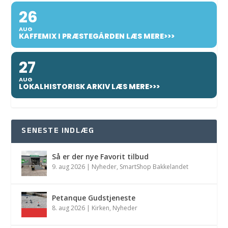
26
AUG
KAFFEMIX I PRÆSTEGÅRDEN LÆS MERE>>>
27
AUG
LOKALHISTORISK ARKIV LÆS MERE>>>
SENESTE INDLÆG
Så er der nye Favorit tilbud
9. aug 2026
|
Nyheder
,
SmartShop Bakkelandet
Petanque Gudstjeneste
8. aug 2026
|
Kirken
,
Nyheder