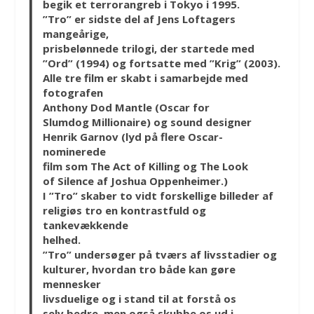
begik et terrorangreb i Tokyo i 1995.
”Tro” er sidste del af Jens Loftagers
mangeårige,
prisbelønnede trilogi, der startede med
”Ord” (1994) og fortsatte med ”Krig” (2003).
Alle tre film er skabt i samarbejde med
fotografen
Anthony Dod Mantle (Oscar for
Slumdog Millionaire) og sound designer
Henrik Garnov (lyd på flere Oscar-
nominerede
film som The Act of Killing og The Look
of Silence af Joshua Oppenheimer.)
I ”Tro” skaber to vidt forskellige billeder af
religiøs tro en kontrastfuld og
tankevækkende
helhed.
”Tro” undersøger på tværs af livsstadier og
kulturer, hvordan tro både kan gøre
mennesker
livsduelige og i stand til at forstå os
selv bedre, men også skubbe os ud i