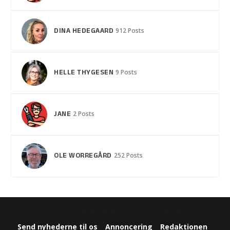
DINA HEDEGAARD
912 Posts
HELLE THYGESEN
9 Posts
JANE
2 Posts
OLE WORREGÅRD
252 Posts
Designet af
| Drevet af
Elegant Themes
WordPress
Send nyhederne til os
Annoncering
Redaktionen