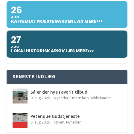
26
AUG
KAFFEMIX I PRÆSTEGÅRDEN LÆS MERE>>>
27
AUG
LOKALHISTORISK ARKIV LÆS MERE>>>
SENESTE INDLÆG
Så er der nye Favorit tilbud
9. aug 2026
|
Nyheder
,
SmartShop Bakkelandet
Petanque Gudstjeneste
8. aug 2026
|
Kirken
,
Nyheder