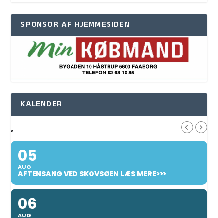
SPONSOR AF HJEMMESIDEN
KALENDER
,
05
AUG
AFTENSANG VED SKOVSØEN LÆS MERE>>>
06
AUG