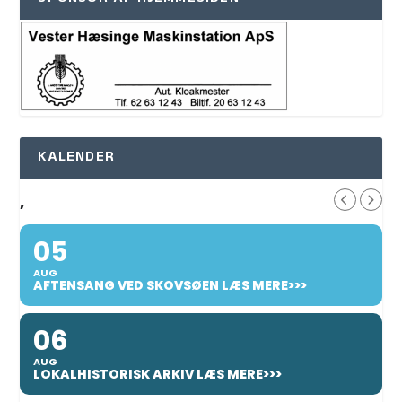
KALENDER
,
05
AUG
AFTENSANG VED SKOVSØEN LÆS MERE>>>
06
AUG
LOKALHISTORISK ARKIV LÆS MERE>>>