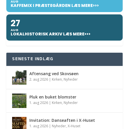
AUG
KAFFEMIX I PRÆSTEGÅRDEN LÆS MERE>>>
27
AUG
LOKALHISTORISK ARKIV LÆS MERE>>>
SENESTE INDLÆG
Aftensang ved Skovsøen
2. aug 2026
|
Kirken
,
Nyheder
Pluk en buket blomster
1. aug 2026
|
Kirken
,
Nyheder
Invitation: Danseaften i X-Huset
1. aug 2026
|
Nyheder
,
X-Huset