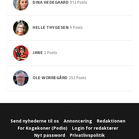
DINA HEDEGAARD
912 Posts
HELLE THYGESEN
9 Posts
JANE
2 Posts
OLE WORREGÅRD
252 Posts
Designet af
| Drevet af
Elegant Themes
WordPress
Send nyhederne til os
Annoncering
Redaktionen
For Kogekoner (Podio)
Login for redaktører
Nyt password
Privatlivspolitik