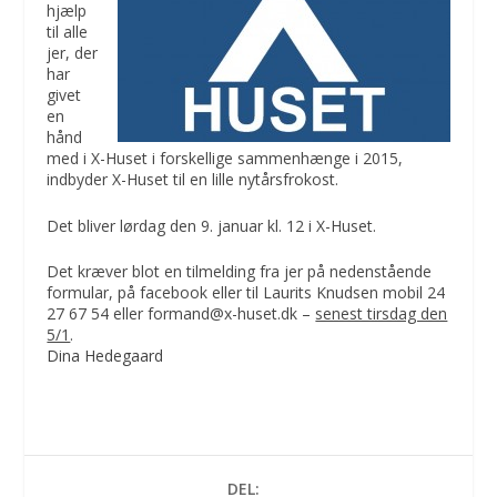
hjælp
til alle
jer, der
har
givet
en
hånd
med i X-Huset i forskellige sammenhænge i 2015,
indbyder X-Huset til en lille nytårsfrokost.
Det bliver lørdag den 9. januar kl. 12 i X-Huset.
Det kræver blot en tilmelding fra jer på nedenstående
formular, på facebook eller til Laurits Knudsen mobil 24
27 67 54 eller formand@x-huset.dk –
senest tirsdag den
5/1
.
Dina Hedegaard
DEL: