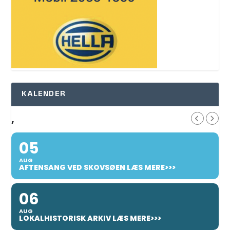
KALENDER
,
05
AUG
AFTENSANG VED SKOVSØEN LÆS MERE>>>
06
AUG
LOKALHISTORISK ARKIV LÆS MERE>>>