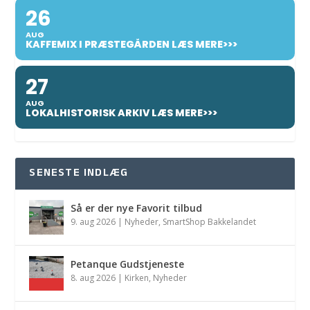
26
AUG
KAFFEMIX I PRÆSTEGÅRDEN LÆS MERE>>>
27
AUG
LOKALHISTORISK ARKIV LÆS MERE>>>
SENESTE INDLÆG
Så er der nye Favorit tilbud
9. aug 2026
|
Nyheder
,
SmartShop Bakkelandet
Petanque Gudstjeneste
8. aug 2026
|
Kirken
,
Nyheder