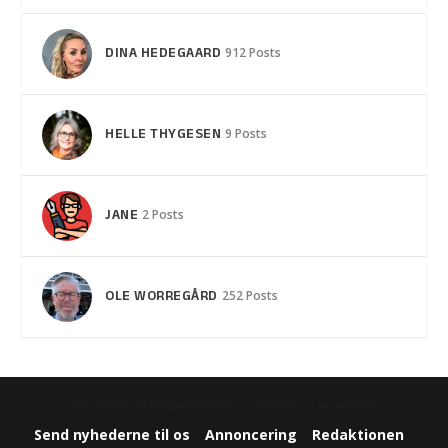
DINA HEDEGAARD
912 Posts
HELLE THYGESEN
9 Posts
JANE
2 Posts
OLE WORREGÅRD
252 Posts
Designet af
| Drevet af
Elegant Themes
WordPress
Send nyhederne til os
Annoncering
Redaktionen