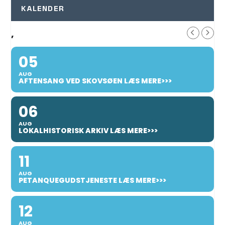
KALENDER
,
05
AUG
AFTENSANG VED SKOVSØEN LÆS MERE>>>
06
AUG
LOKALHISTORISK ARKIV LÆS MERE>>>
11
AUG
PETANQUEGUDSTJENESTE LÆS MERE>>>
12
AUG