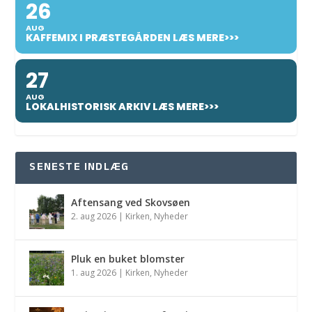
26
AUG
KAFFEMIX I PRÆSTEGÅRDEN LÆS MERE>>>
27
AUG
LOKALHISTORISK ARKIV LÆS MERE>>>
SENESTE INDLÆG
Aftensang ved Skovsøen
2. aug 2026
|
Kirken
,
Nyheder
Pluk en buket blomster
1. aug 2026
|
Kirken
,
Nyheder