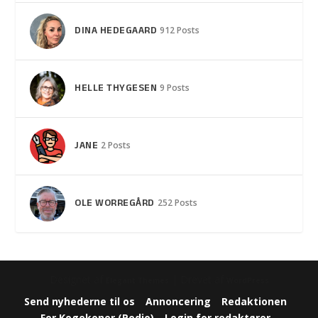
DINA HEDEGAARD
912 Posts
HELLE THYGESEN
9 Posts
JANE
2 Posts
OLE WORREGÅRD
252 Posts
Designet af
| Drevet af
Elegant Themes
WordPress
Send nyhederne til os
Annoncering
Redaktionen
For Kogekoner (Podio)
Login for redaktører