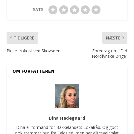
SATS:
TIDLIGERE
NÆSTE
Pinse frokost ved Skovsøen
Foredrag om ”Det
Nordfynske Ørige”
OM FORFATTEREN
Dina Hedegaard
Dina er formand for Bakkelandets Lokalråd. Og godt
nok stammer hun fra Faldsled, men har alligevel valgt