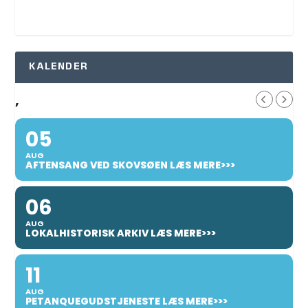
KALENDER
,
05
AUG
AFTENSANG VED SKOVSØEN LÆS MERE>>>
06
AUG
LOKALHISTORISK ARKIV LÆS MERE>>>
11
AUG
PETANQUEGUDSTJENESTE LÆS MERE>>>