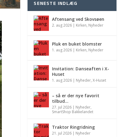
SENESTE INDLÆG
Aftensang ved Skovsøen
2. aug 2026
|
Kirken
,
Nyheder
Pluk en buket blomster
1. aug 2026
|
Kirken
,
Nyheder
Invitation: Danseaften i X-
Huset
1. aug 2026
|
Nyheder
,
X-Huset
– så er der nye favorit
tilbud…
27. jul 2026
|
Nyheder
,
SmartShop Bakkelandet
Traktor Ringridning
21. jul 2026
|
Nyheder