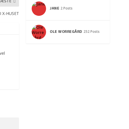
NÆSTE
JANE
2 Posts
 X-HUSET
OLE WORREGÅRD
252 Posts
vel