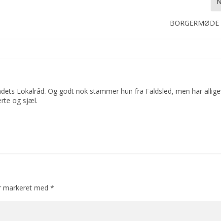
BORGERMØDE I
dets Lokalråd. Og godt nok stammer hun fra Faldsled, men har allige
rte og sjæl.
er markeret med
*