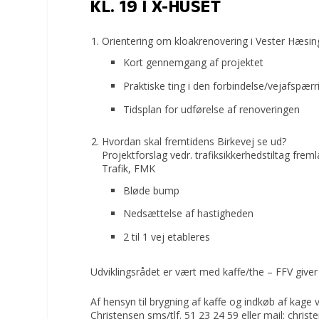
KL. 19 I X-HUSET
Orientering om kloakrenovering i Vester Hæsi
Kort gennemgang af projektet
Praktiske ting i den forbindelse/vejafspærr
Tidsplan for udførelse af renoveringen
Hvordan skal fremtidens Birkevej se ud?
Projektforslag vedr. trafiksikkerhedstiltag f
Trafik, FMK
Bløde bump
Nedsættelse af hastigheden
2 til 1 vej etableres
Udviklingsrådet er vært med kaffe/the – FFV giver
Af hensyn til brygning af kaffe og indkøb af kage v
Christensen sms/tlf. 51 23 24 59 eller mail: chris