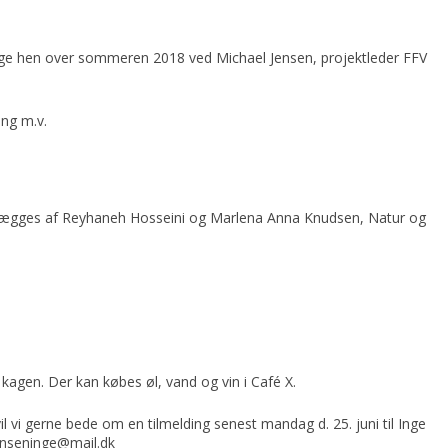
nge hen over sommeren 2018 ved Michael Jensen, projektleder FFV
ing m.v.
remlægges af Reyhaneh Hosseini og Marlena Anna Knudsen, Natur og
 kagen. Der kan købes øl, vand og vin i Café X.
il vi gerne bede om en tilmelding senest mandag d. 25. juni til Inge
tenseninge@mail.dk