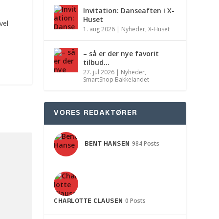
Invitation: Danseaften i X-
Huset
vel
1. aug 2026
|
Nyheder
,
X-Huset
– så er der nye favorit
tilbud…
27. jul 2026
|
Nyheder
,
SmartShop Bakkelandet
VORES REDAKTØRER
BENT HANSEN
984 Posts
CHARLOTTE CLAUSEN
0 Posts