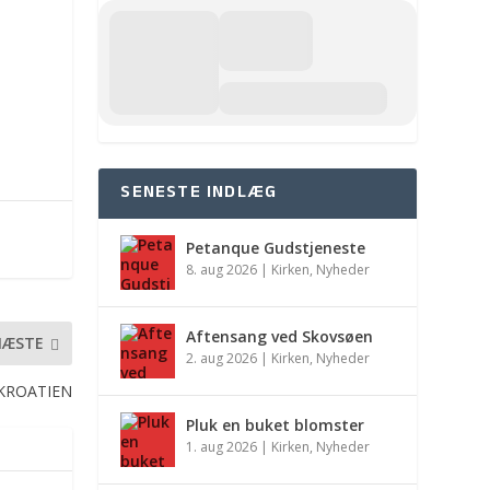
SENESTE INDLÆG
Petanque Gudstjeneste
8. aug 2026
|
Kirken
,
Nyheder
Aftensang ved Skovsøen
NÆSTE
2. aug 2026
|
Kirken
,
Nyheder
KROATIEN
Pluk en buket blomster
1. aug 2026
|
Kirken
,
Nyheder