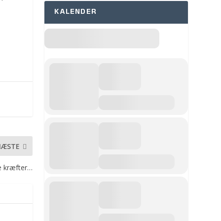
KALENDER
NÆSTE
de kræfter…