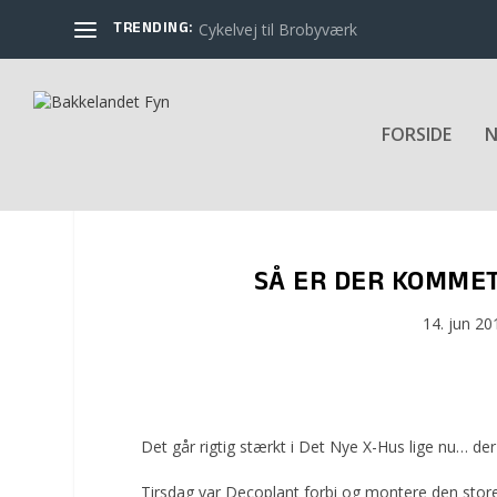
TRENDING:
Cykelvej til Brobyværk
FORSIDE
N
SÅ ER DER KOMMET
14. jun 20
Det går rigtig stærkt i Det Nye X-Hus lige nu… der 
Tirsdag var Decoplant forbi og montere den store 