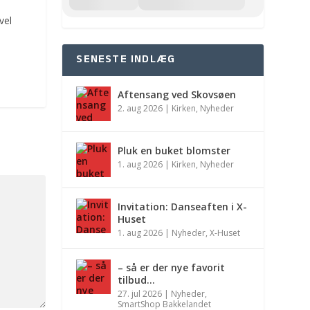
vel
SENESTE INDLÆG
Aftensang ved Skovsøen
2. aug 2026
|
Kirken
,
Nyheder
Pluk en buket blomster
1. aug 2026
|
Kirken
,
Nyheder
Invitation: Danseaften i X-
Huset
1. aug 2026
|
Nyheder
,
X-Huset
– så er der nye favorit
tilbud…
27. jul 2026
|
Nyheder
,
SmartShop Bakkelandet