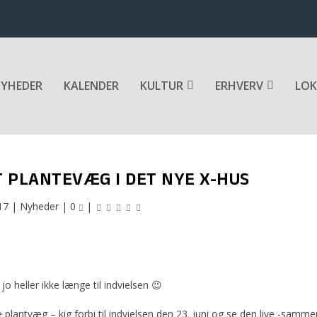
YHEDER
KALENDER
KULTUR
ERHVERV
LOK
 PLANTEVÆG I DET NYE X-HUS
17
|
Nyheder
|
0
|
jo heller ikke længe til indvielsen 😉
plantvæg – kig forbi til indvielsen den 23. juni og se den live -samme