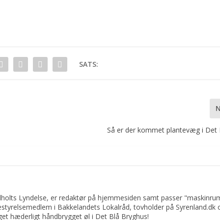
SATS:
Så er der kommet plantevæg i Det
ndholts Lyndelse, er redaktør på hjemmesiden samt passer "maskinru
bestyrelsemedlem i Bakkelandets Lokalråd, tovholder på Syrenland.dk 
get hæderligt håndbrygget øl i Det Blå Bryghus!