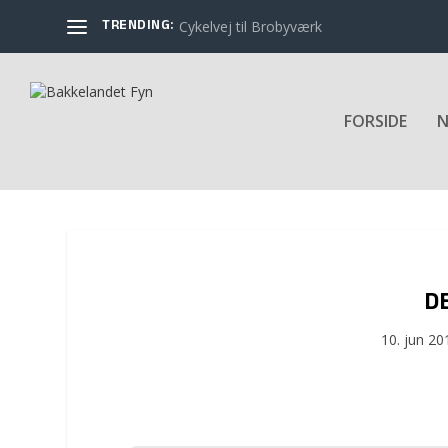
TRENDING:
Cykelvej til Brobyværk
FORSIDE
N
DE
10. jun 20