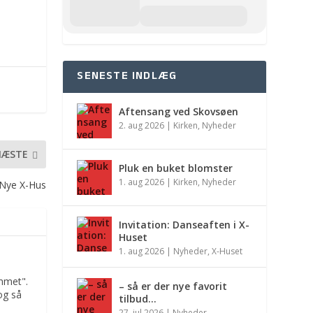
SENESTE INDLÆG
Aftensang ved Skovsøen
2. aug 2026
|
Kirken
,
Nyheder
NÆSTE
Pluk en buket blomster
1. aug 2026
|
Kirken
,
Nyheder
 Nye X-Hus
Invitation: Danseaften i X-
Huset
1. aug 2026
|
Nyheder
,
X-Huset
mmet".
– så er der nye favorit
og så
tilbud…
27. jul 2026
|
Nyheder
,