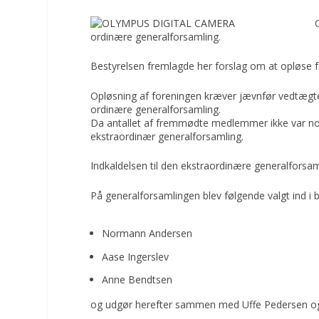
ordinære generalforsamling.
Bestyrelsen fremlagde her forslag om at opløse fo
Opløsning af foreningen kræver jævnfør vedtægte
ordinære generalforsamling.
Da antallet af fremmødte medlemmer ikke var nok t
ekstraordinær generalforsamling.
Indkaldelsen til den ekstraordinære generalforsam
På generalforsamlingen blev følgende valgt ind i b
Normann Andersen
Aase Ingerslev
Anne Bendtsen
og udgør herefter sammen med Uffe Pedersen og J