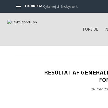
TRENDING:
Cykelvej til Brobyværk
FORSIDE
N
RESULTAT AF GENERAL
FO
26. mar 2