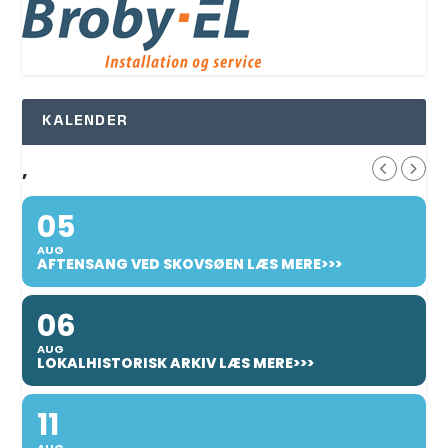
KALENDER
,
05
AUG
AFTENSANG VED SKOVSØEN LÆS MERE>>>
06
AUG
LOKALHISTORISK ARKIV LÆS MERE>>>
11