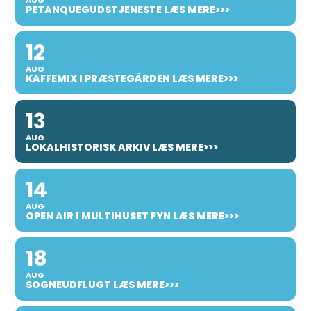
AUG
PETANQUEGUDSTJENESTE LÆS MERE>>>
12
AUG
KAFFEMIX I PRÆSTEGÅRDEN LÆS MERE>>>
13
AUG
LOKALHISTORISK ARKIV LÆS MERE>>>
14
AUG
OPEN AIR I MULTIHUSET FYN LÆS MERE>>>
18
AUG
SOGNEUDFLUGT LÆS MERE>>>