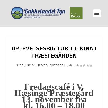
OPLEVELSESRIG TUR TIL KINA I
PRÆSTEGÅRDEN
9. nov 2015
|
Kirken
,
Nyheder
|
0
|
Fredagscafé i V.
Hæsinge Præstegård
13. november fra
kl.
16.00 – 18.00