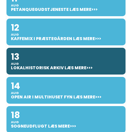
AUG
PETANQUEGUDSTJENESTE LÆS MERE>>>
12
AUG
KAFFEMIX I PRÆSTEGÅRDEN LÆS MERE>>>
13
AUG
LOKALHISTORISK ARKIV LÆS MERE>>>
14
AUG
OPEN AIR I MULTIHUSET FYN LÆS MERE>>>
18
AUG
SOGNEUDFLUGT LÆS MERE>>>