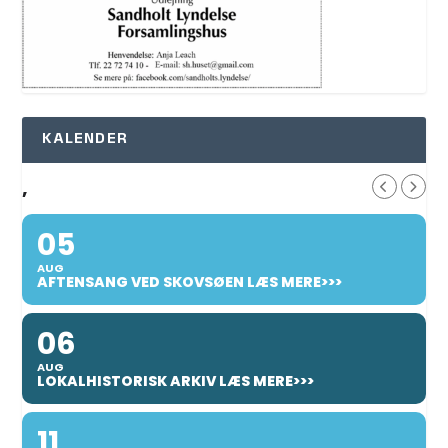
KALENDER
,
05
AUG
AFTENSANG VED SKOVSØEN LÆS MERE>>>
06
AUG
LOKALHISTORISK ARKIV LÆS MERE>>>
11