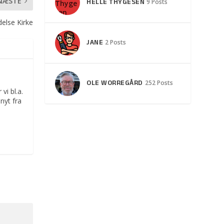
NÆSTE
HELLE THYGESEN
9 Posts
delse Kirke
JANE
2 Posts
OLE WORREGÅRD
252 Posts
vi bl.a.
nyt fra