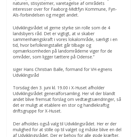
naturen, stisystemer, varetagelse af områdets
interesser over for Faaborg-Midtfyn Kommune, Fyn-
Als-forbindelsen og meget andet.
Udviklingsrådet vil gerne styrke sin rolle som de 4
landsbyers råd. Det er vigtigt, at vi skaber
sammenhængskraft i vores lokalområde, særligt i en
tid, hvor befolkningstallet går tilbage og
opmærksomheden på landområderne viger for de
områder, som ligger tættere på Odense.”
siger Hans Christian Balle, formand for VH-egnens
Udviklingsråd
Torsdag den 3. juni kl. 19.00 i X-Huset afholder
Udviklingsrådet generalforsamling. Her vil der blandt
andet blive fremsat forslag om vedtægtsændringer, så
det er muligt at etablere en stor og handlekraftig
driftsgruppe for X-Huset.
Der afholdes også valg til Udviklingsrådet. Her er der
mulighed for at stille op til valget og måske blive en del
af Udviklingsrådet. Der er behov for alle gode kræfter.