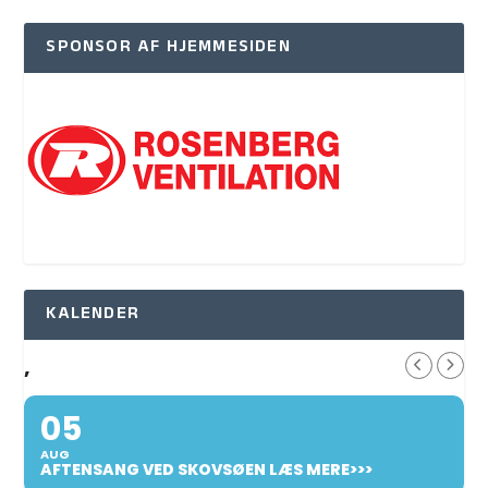
SPONSOR AF HJEMMESIDEN
KALENDER
,
05
AUG
AFTENSANG VED SKOVSØEN LÆS MERE>>>