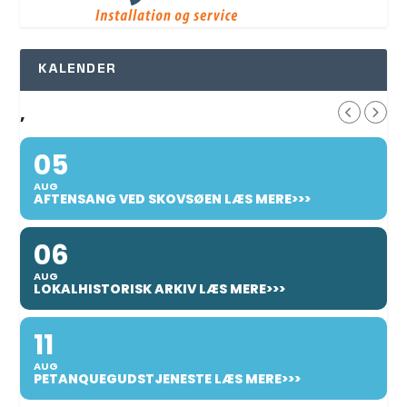
KALENDER
,
05
AUG
AFTENSANG VED SKOVSØEN LÆS MERE>>>
06
AUG
LOKALHISTORISK ARKIV LÆS MERE>>>
11
AUG
PETANQUEGUDSTJENESTE LÆS MERE>>>