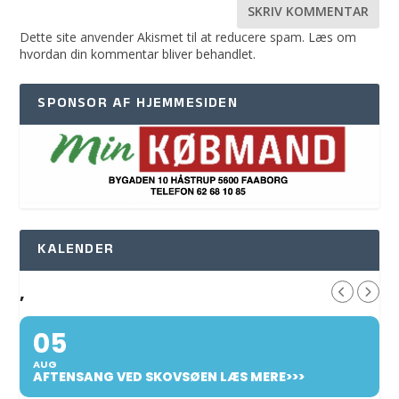
Dette site anvender Akismet til at reducere spam.
Læs om
hvordan din kommentar bliver behandlet
.
SPONSOR AF HJEMMESIDEN
KALENDER
,
05
AUG
AFTENSANG VED SKOVSØEN LÆS MERE>>>