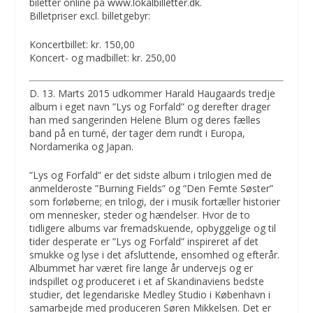
biletter online på
www.lokalbilletter.dk.
Billetpriser excl. billetgebyr:
Koncertbillet: kr. 150,00
Koncert- og madbillet: kr. 250,00
D. 13. Marts 2015 udkommer Harald Haugaards tredje
album i eget navn ”Lys og Forfald” og derefter drager
han med sangerinden Helene Blum og deres fælles
band på en turné, der tager dem rundt i Europa,
Nordamerika og Japan.
”Lys og Forfald” er det sidste album i trilogien med de
anmelderoste ”Burning Fields” og ”Den Femte Søster”
som forløberne; en trilogi, der i musik fortæller historier
om mennesker, steder og hændelser. Hvor de to
tidligere albums var fremadskuende, opbyggelige og til
tider desperate er ”Lys og Forfald” inspireret af det
smukke og lyse i det afsluttende, ensomhed og efterår.
Albummet har været fire lange år undervejs og er
indspillet og produceret i et af Skandinaviens bedste
studier, det legendariske Medley Studio i København i
samarbejde med produceren Søren Mikkelsen. Det er