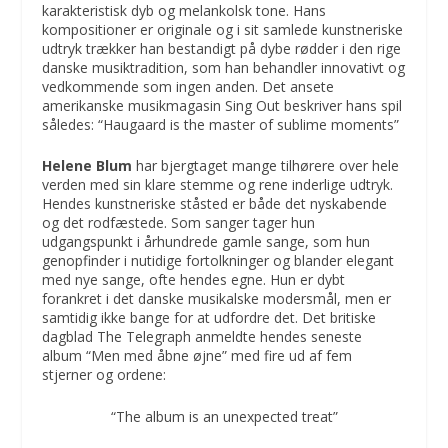
karakteristisk dyb og melankolsk tone. Hans
kompositioner er originale og i sit samlede kunstneriske
udtryk trækker han bestandigt på dybe rødder i den rige
danske musiktradition, som han behandler innovativt og
vedkommende som ingen anden. Det ansete
amerikanske musikmagasin Sing Out beskriver hans spil
således: “Haugaard is the master of sublime moments”
Helene Blum
har bjergtaget mange tilhørere over hele
verden med sin klare stemme og rene inderlige udtryk.
Hendes kunstneriske ståsted er både det nyskabende
og det rodfæstede. Som sanger tager hun
udgangspunkt i århundrede gamle sange, som hun
genopfinder i nutidige fortolkninger og blander elegant
med nye sange, ofte hendes egne. Hun er dybt
forankret i det danske musikalske modersmål, men er
samtidig ikke bange for at udfordre det. Det britiske
dagblad The Telegraph anmeldte hendes seneste
album “Men med åbne øjne” med fire ud af fem
stjerner og ordene:
“The album is an unexpected treat”