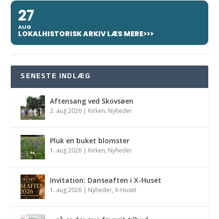
27
AUG
LOKALHISTORISK ARKIV LÆS MERE>>>
SENESTE INDLÆG
Aftensang ved Skovsøen
2. aug 2026
|
Kirken
,
Nyheder
Pluk en buket blomster
1. aug 2026
|
Kirken
,
Nyheder
Invitation: Danseaften i X-Huset
1. aug 2026
|
Nyheder
,
X-Huset