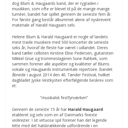
dog Blum & Haugaards band, der er rygraden i
musikken, som ofte er blevet til på de mange mange
turnéer, bandet har spillet gennem de seneste fem år.
For første gang består albummet alene af nyskrevent
materiale af Harald Haugaars selv.
Helene Blum & Harald Haugaard er nogle af landets
mest travle musikere med 500 koncerter de seneste
seks år, hvoraf de fleste har været i udlandet. Deres
band tæller cellisten Kirstine Elise Pedersen, guitaristen
Mikkel Grue og trommeslageren Sune Rahbek, som
sammen forener alle aspekter og kvaliteter af Blums
vokale og Haugaards instrumentale repertoire. Bandet
åbnede i august 2014 den 40. Tønder Festival, hvilket
dagbladet Jyske Vestkysten efterfølgende beskrev som
et:
“musikalsk festfyrværkeri”
Gennem de seneste 15 år har
Harald Haugaard
etableret sig selv som en af Danmarks fineste
violinister. I sit virtuose spil forener han det legende
lette med det halsbrækkende udfordrende i en