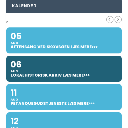
KALENDER
,
05
AUG
AFTENSANG VED SKOVSØEN LÆS MERE>>>
06
AUG
LOKALHISTORISK ARKIV LÆS MERE>>>
11
AUG
PETANQUEGUDSTJENESTE LÆS MERE>>>
12
AUG