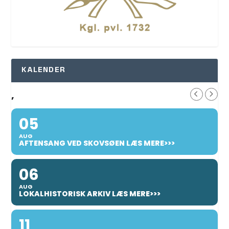
KALENDER
,
05
AUG
AFTENSANG VED SKOVSØEN LÆS MERE>>>
06
AUG
LOKALHISTORISK ARKIV LÆS MERE>>>
11